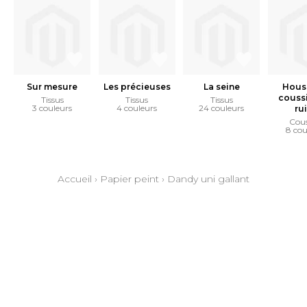
Sur mesure
Les précieuses
La seine
Hous
coussi
Tissus
Tissus
Tissus
3 couleurs
4 couleurs
24 couleurs
ru
Cous
8 cou
Accueil
›
Papier peint
›
Dandy uni gallant