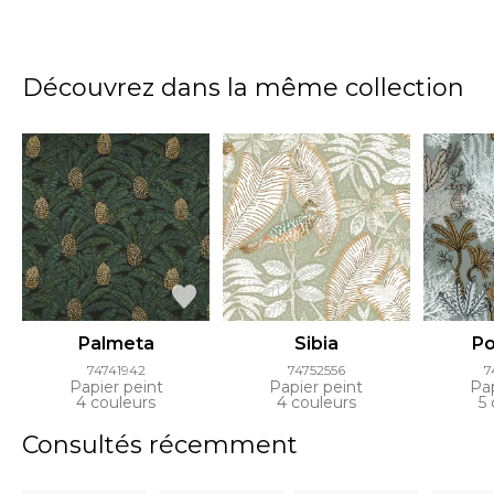
Découvrez dans la même collection
Palmeta
Sibia
Po
74741942
74752556
7
Papier peint
Papier peint
Pap
4 couleurs
4 couleurs
5 
Consultés récemment