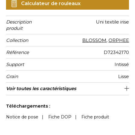
Calculateur de rouleaux
Description
Uni textile irise
produit
Collection
BLOSSOM
,
ORPHEE
Référence
D72342170
Support
Intissé
Grain
Lisse
Largeur d’un
Longueur
Raccord
Rapport
Poids g/m²
Entretien
Pose colle
Dépose
Norme COV
ASTME84
Norme
Pays
Voir toutes les caractéristiques
Vendu au rouleau de 10.05m / 11
Raccord libre / lés inversés
64cm / 25 pouces
Encollage du mur
53 cm / 21 inches
Arrachage à sec
Belgique
Lavable
Class A
B s1 d0
135
A+
rouleau
Vertical
euroclass
d'origine
yards
Voir moins de caractéristiques
Téléchargements :
Notice de pose
|
Fiche DOP
|
Fiche produit