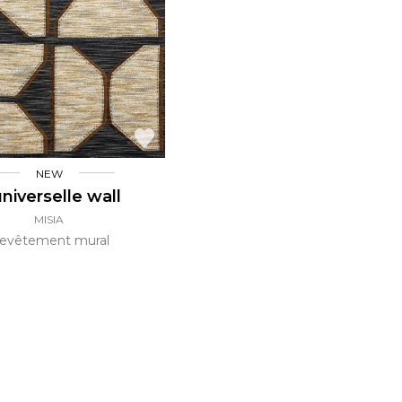
l
Orange
Noir
ster
Rouge
Orange
Vert
Rose
Rouge
rs
Vert
Violet
NEW
universelle wall
MISIA
evêtement mural