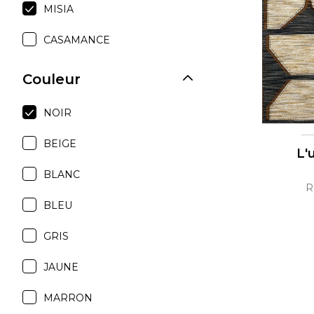
MISIA
Moda
CASAMANCE
Polye
Satin
Couleur
Soie
Velou
NOIR
BEIGE
L'
BLANC
R
BLEU
GRIS
JAUNE
MARRON