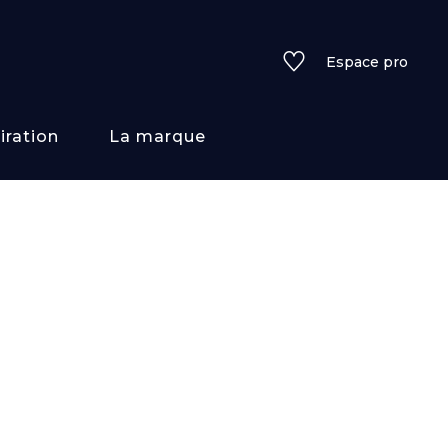
Espace pro
iration
La marque
rs
i/texture
f
uleurs