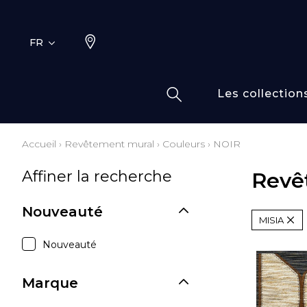
FR
Les collection
Accueil
›
Revêtement mural
›
Couleurs
›
NOIR
Typ
Fami
Affiner la recherche
Revê
Bamb
Dess
Coto
Nouveauté
MISIA
Elas
Inspi
Nouveauté
Inspi
Marque
Laine
Lin