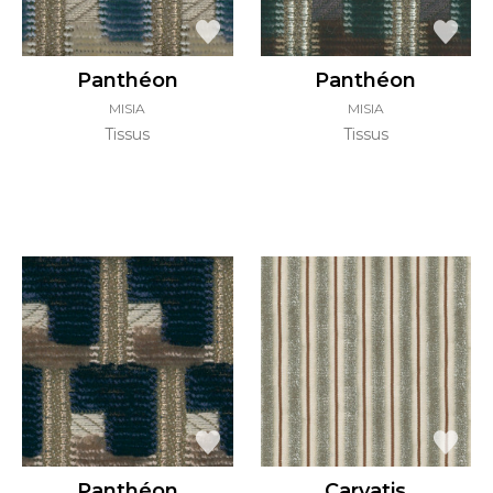
Panthéon
Panthéon
MISIA
MISIA
Tissus
Tissus
Panthéon
Caryatis