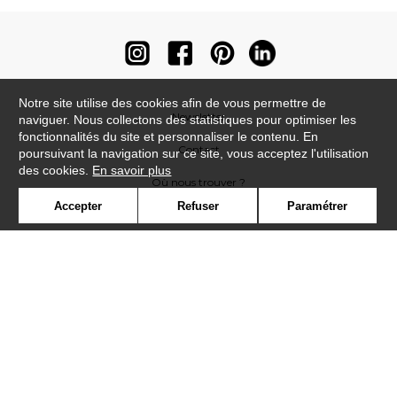
Notre site utilise des cookies afin de vous permettre de
Newsletter
naviguer. Nous collectons des statistiques pour optimiser les
fonctionnalités du site et personnaliser le contenu. En
Contact
poursuivant la navigation sur ce site, vous acceptez l'utilisation
des cookies.
En savoir plus
Où nous trouver ?
Accepter
Refuser
Paramétrer
Contract
Glossaire
Symbole
Presse
Cookies
Rejoignez-nous !