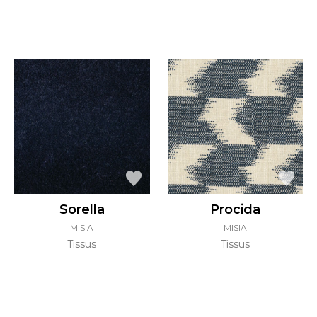
Sorella
Procida
MISIA
MISIA
Tissus
Tissus