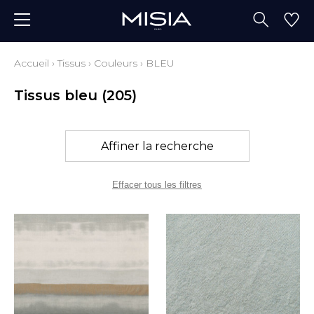
Accueil
›
Tissus
›
Couleurs
›
BLEU
Tissus bleu
(205)
Affiner la recherche
Effacer tous les filtres