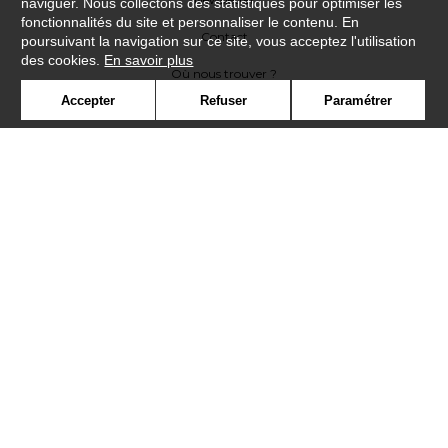
naviguer. Nous collectons des statistiques pour optimiser les
fonctionnalités du site et personnaliser le contenu. En
Contact
poursuivant la navigation sur ce site, vous acceptez l'utilisation
des cookies.
En savoir plus
Où nous trouver ?
Accepter
Refuser
Paramétrer
Contract
Glossaire
Symbole
Presse
Cookies
Rejoignez-nous !
©Misia2019
Confidentialité
Mentions légales