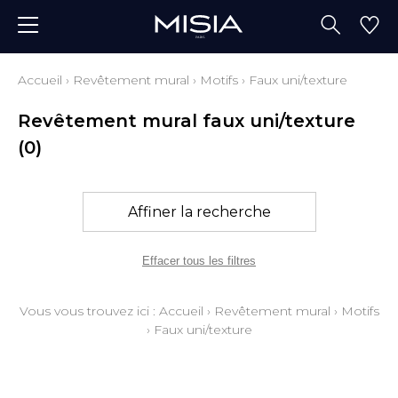
Accueil
›
Revêtement mural
›
Motifs
›
Faux uni/texture
Revêtement mural faux uni/texture
(0)
Affiner la recherche
Effacer tous les filtres
Vous vous trouvez ici :
Accueil
›
Revêtement mural
›
Motifs
›
Faux uni/texture