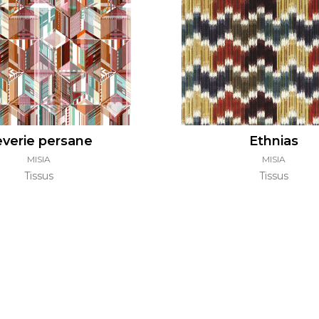
l
Orange
Noir
ster
Rouge
Orange
Vert
Rose
Rouge
rs
Vert
Violet
verie persane
Ethnias
MISIA
MISIA
Tissus
Tissus