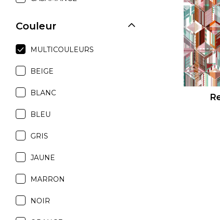
Moda
Couleur
Polye
Satin
MULTICOULEURS
Soie
BEIGE
Velou
BLANC
Re
BLEU
GRIS
JAUNE
MARRON
NOIR