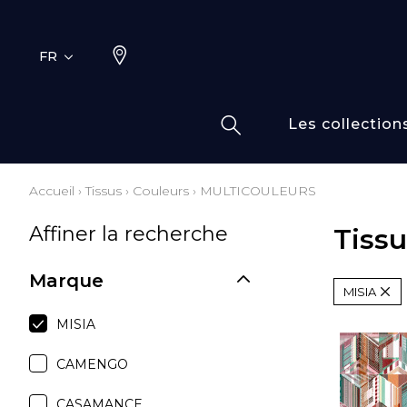
FR
Les collection
Accueil
›
Tissus
›
Couleurs
›
MULTICOULEURS
Typ
Fami
Affiner la recherche
Tiss
Bamb
Dess
Coto
Marque
MISIA
Elas
Inspi
MISIA
Inspi
CAMENGO
Laine
CASAMANCE
Lin