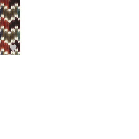
Voir tous les tissus
Voir tous les
revêtements muraux