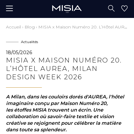
Accueil
›
Blog
›
MISIA x Maison Numéro 20. L’Hôtel AUREA, Milan Design Week 2026
Actualités
18/05/2026
MISIA X MAISON NUMÉRO 20.
L’HÔTEL AUREA, MILAN
DESIGN WEEK 2026
A
Milan
,
dans les couloirs dorés d'AUREA, l'hôtel
imaginaire conçu par Maison Numéro 20,
les
étoffes
MISIA
trouv
ent
un
écrin. Une
collaboration où savoir-faire
textile et
vision
créative
se rejoignent pour célébrer la matière
dans toute sa splendeur.