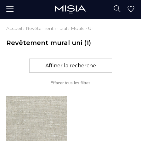
Accueil
›
Revêtement mural
›
Motifs
›
Uni
Revêtement mural uni
(1)
Affiner la recherche
Effacer tous les filtres