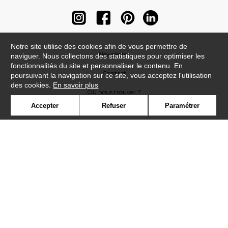
Notre site utilise des cookies afin de vous permettre de
Newsletter
naviguer. Nous collectons des statistiques pour optimiser les
fonctionnalités du site et personnaliser le contenu. En
Contact
poursuivant la navigation sur ce site, vous acceptez l'utilisation
des cookies.
En savoir plus
Où nous trouver ?
Accepter
Refuser
Paramétrer
Contract
Glossaire
Symbole
Presse
Cookies
Rejoignez-nous !