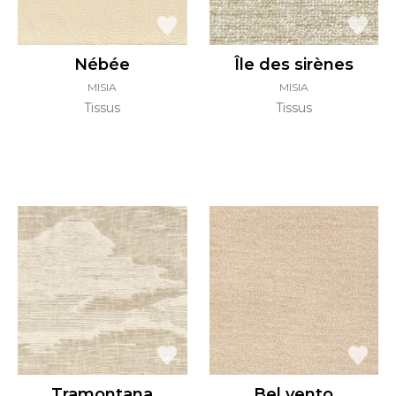
Nébée
Île des sirènes
MISIA
MISIA
Tissus
Tissus
Tramontana
Bel vento