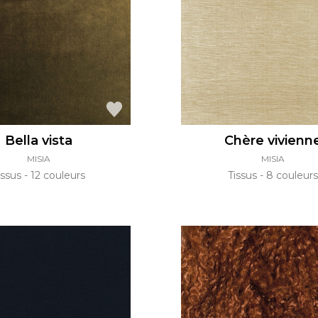
Vert
Rose
Rouge
rs
Vert
Violet
Bella vista
Chère vivienn
MISIA
MISIA
issus
12 couleurs
Tissus
8 couleurs