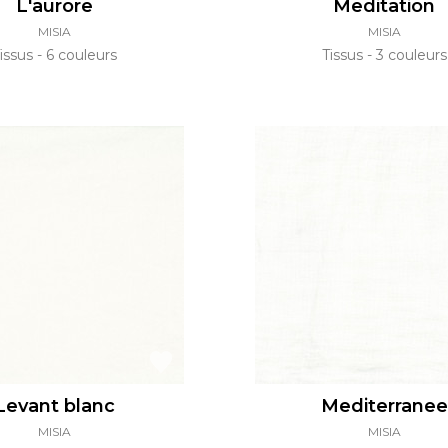
L'aurore
Meditation
MISIA
MISIA
issus
6 couleurs
Tissus
3 couleurs
Levant blanc
Mediterranee
MISIA
MISIA