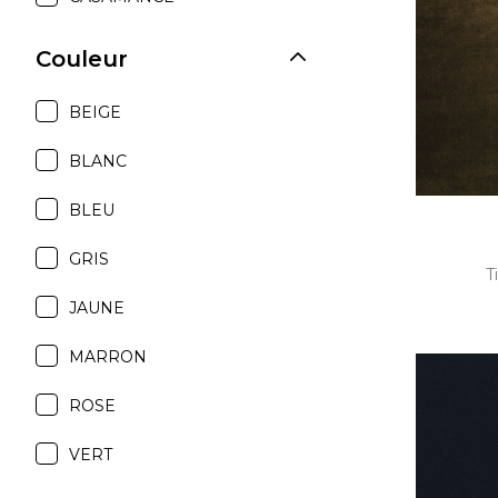
Satin
Couleur
Soie
Velou
BEIGE
BLANC
BLEU
GRIS
T
JAUNE
MARRON
ROSE
VERT