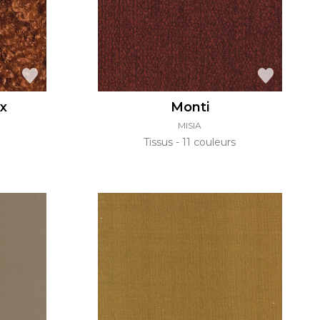
x
Monti
MISIA
Tissus
11 couleurs