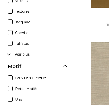
Velours
Textures
Jacquard
T
Chenille
Taffetas
Voir plus
Motif
Faux unis / Texture
Petits Motifs
Unis