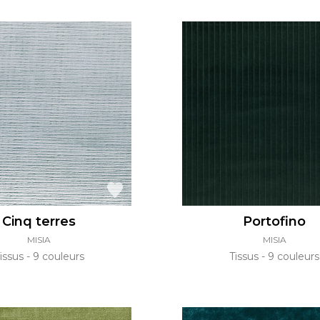
Cinq terres
Portofino
MISIA
MISIA
issus
9 couleurs
Tissus
9 couleurs