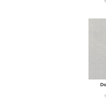
T
Do
T