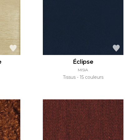
e
Éclipse
MISIA
Tissus
15 couleurs