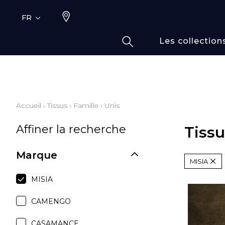
FR
Les collection
Typ
Fami
Bamb
Dess
Accueil
›
Tissus
›
Famille
›
Unis
Coto
Affiner la recherche
Elas
Tissu
Inspi
Marque
Inspi
MISIA
Laine
MISIA
Lin
CAMENGO
Moda
Polye
CASAMANCE