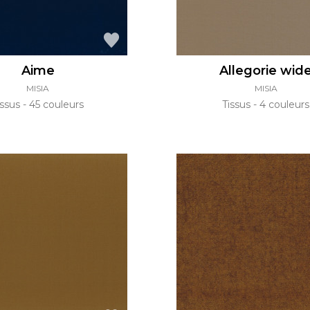
Aime
Allegorie wid
MISIA
MISIA
issus
45 couleurs
Tissus
4 couleurs