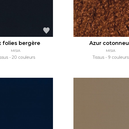
 folies bergère
Azur cotonneu
MISIA
MISIA
issus
20 couleurs
Tissus
9 couleurs