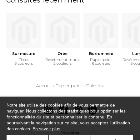
Consultés récemment
Sur mesure
Orée
Borrommee
Lum
Tissus
Revêtement mural
Papier peint
Revêteme
3 couleurs
2 couleurs
6 couleurs
5 cou
Accueil
›
Papier peint
›
Palmeta
Notre site utilise des cookies afin de vous permettre de
naviguer. Nous collectons des statistiques pour optimiser les
fonctionnalités du site et personnaliser le contenu. En
poursuivant la navigation sur ce site, vous acceptez l'utilisation
des cookies.
En savoir plus
Newsletter