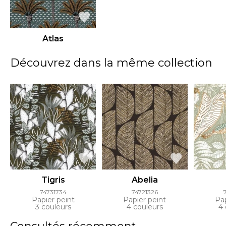
Atlas
Découvrez dans la même collection
Tigris
Abelia
74731734
74721326
Papier peint
Papier peint
Pap
3 couleurs
4 couleurs
4 