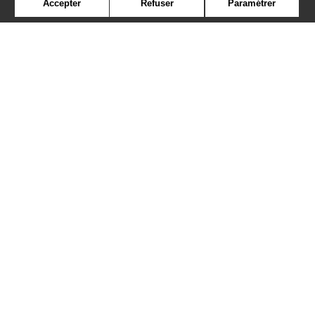
Accepter
Refuser
Paramétrer
Contact
Où nous trouver ?
Contract
Glossaire
Symbole
Presse
Cookies
Rejoignez-nous !
©Misia2019
Confidentialité
Mentions légales