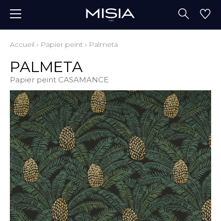
Accueil
›
Papier peint
›
Palmeta
PALMETA
Papier peint CASAMANCE