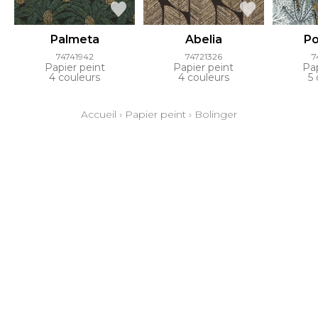
Palmeta
Abelia
Po
74741942
74721326
7
Papier peint
Papier peint
Pap
4 couleurs
4 couleurs
5 
Accueil
›
Papier peint
›
Bolinger