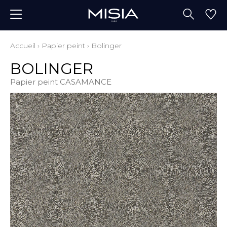
Accueil
›
Papier peint
›
Bolinger
BOLINGER
Papier peint CASAMANCE