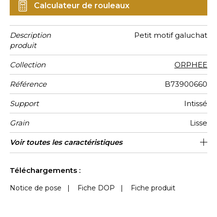
Calculateur de rouleaux
Description
Petit motif galuchat
produit
Collection
ORPHEE
Référence
B73900660
Support
Intissé
Grain
Lisse
Largeur d’un
Longueur
Raccord
Poids g/m²
Entretien
Pose colle
Dépose
Norme COV
ASTME84
Norme
Pays
Voir toutes les caractéristiques
Vendu au rouleau de 10.05m / 11
Raccord libre / lés inversés
Encollage du mur
53 cm / 21 inches
Arrachage à sec
Belgique
Lavable
Class A
B s1 d0
135
A+
rouleau
euroclass
d'origine
yards
Voir moins de caractéristiques
Téléchargements :
Notice de pose
|
Fiche DOP
|
Fiche produit