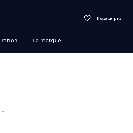
Espace pro
iration
La marque
rs
i/texture
f
LET
uleurs