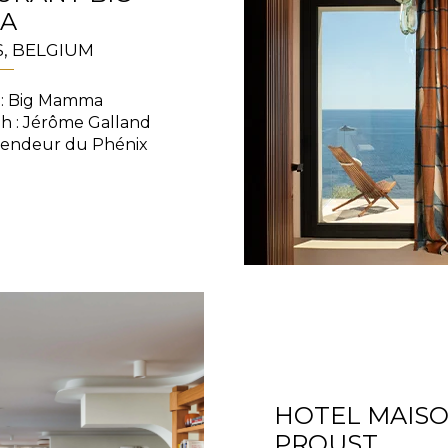
A
Green
Pink
, BELGIUM
Red
t
Green
 : Big Mamma
Purple
h : Jérôme Galland
plendeur du Phénix
HOTEL MAIS
PROUST