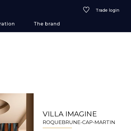
Trade login
ration
The brand
 styles
ains/textures
ve
lored
VILLA IMAGINE
ROQUEBRUNE-CAP-MARTIN
See all wallcoverings
See all fabrics