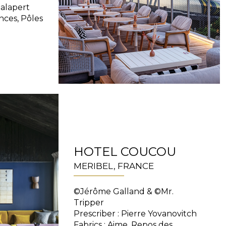
Malapert
nces, Pôles
HOTEL COUCOU
MERIBEL, FRANCE
©Jérôme Galland & ©Mr.
Tripper
Prescriber : Pierre Yovanovitch
Fabrics : Aime, Repos des