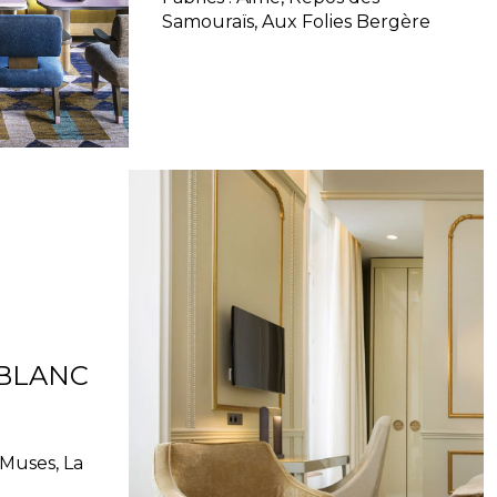
Samouraïs, Aux Folies Bergère
 BLANC
 Muses, La