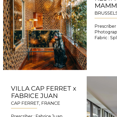
MAMM
Satin
BRUSSELS
Silk
Velve
Prescriber
Photograp
Fabric : S
VILLA CAP FERRET x
FABRICE JUAN
CAP FERRET, FRANCE
Prescriber : Fabrice Juan