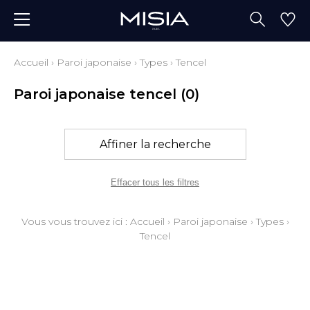
Accueil
›
Paroi japonaise
›
Types
›
Tencel
Paroi japonaise tencel
(0)
Affiner la recherche
Effacer tous les filtres
Vous vous trouvez ici :
Accueil
›
Paroi japonaise
›
Types
›
Tencel