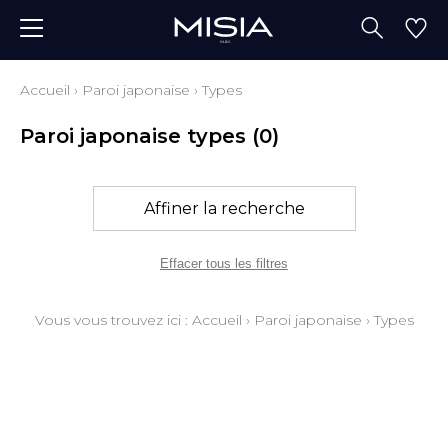
Accueil
›
Paroi japonaise
›
Types
Paroi japonaise types
(0)
Affiner la recherche
Effacer tous les filtres
Vous vous trouvez ici :
Accueil
›
Paroi japonaise
›
Types