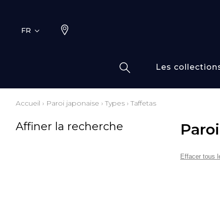
FR
Les collection
Accueil
›
Paroi japonaise
›
Types
›
Taffetas
Typ
Fami
Affiner la recherche
Paroi
Bamb
Dess
Coto
Effacer tous le
Elas
Inspi
Inspi
Laine
Lin