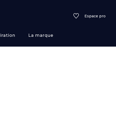
Espace pro
iration
La marque
rs
i/texture
f
uleurs