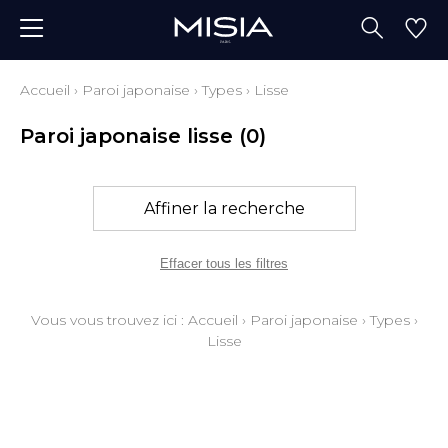
Accueil
›
Paroi japonaise
›
Types
›
Lisse
Paroi japonaise lisse
(0)
Affiner la recherche
Effacer tous les filtres
Vous vous trouvez ici :
Accueil
›
Paroi japonaise
›
Types
›
Lisse