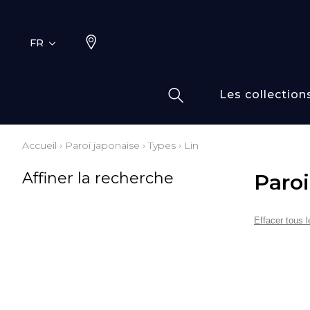
FR
Les collection
Accueil
›
Paroi japonaise
›
Types
›
Lin
Typ
Fami
Affiner la recherche
Paroi
Bamb
Dess
Coto
Effacer tous le
Elas
Inspi
Inspi
Laine
Lin