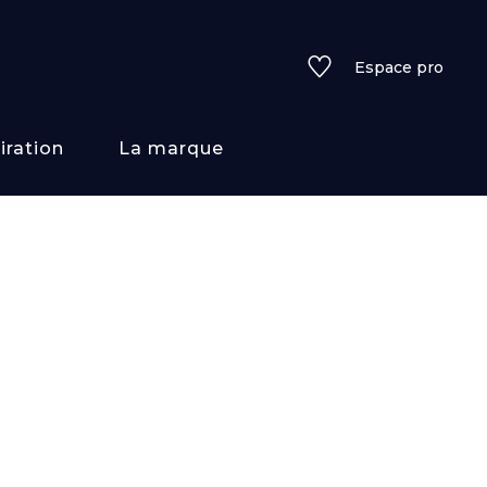
Espace pro
iration
La marque
rs
i/texture
f
uleurs