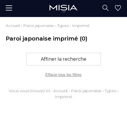
Accueil
›
Paroi japonaise
›
Types
›
Imprimé
Paroi japonaise imprimé
(0)
Affiner la recherche
Effacer tous les filtres
Vous vous trouvez ici :
Accueil
›
Paroi japonaise
›
Types
›
Imprimé