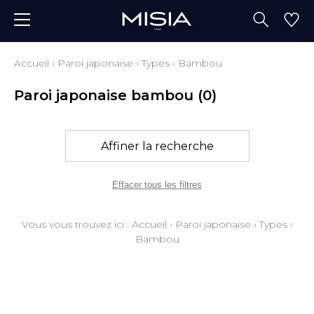
Accueil
›
Paroi japonaise
›
Types
›
Bambou
Paroi japonaise bambou
(0)
Affiner la recherche
Effacer tous les filtres
Vous vous trouvez ici :
Accueil
›
Paroi japonaise
›
Types
›
Bambou