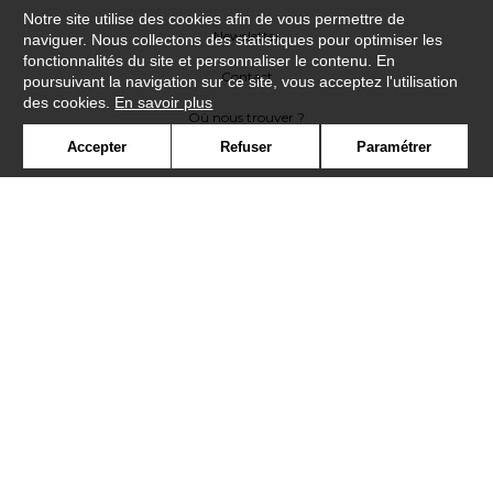
Notre site utilise des cookies afin de vous permettre de
Newsletter
naviguer. Nous collectons des statistiques pour optimiser les
fonctionnalités du site et personnaliser le contenu. En
Contact
poursuivant la navigation sur ce site, vous acceptez l'utilisation
des cookies.
En savoir plus
Où nous trouver ?
Accepter
Refuser
Paramétrer
Contract
Glossaire
Symbole
Presse
Cookies
Rejoignez-nous !