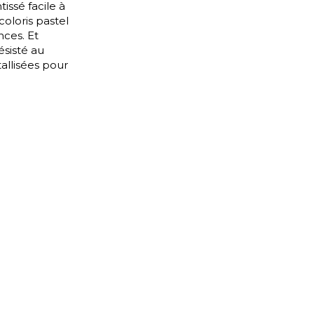
tissé facile à
oloris pastel
l
Orange
Noir
nces. Et
ster
Rouge
Orange
sisté au
tallisées pour
Vert
Rose
Rouge
rs
Vert
Violet