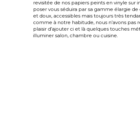
revisitée de nos papiers peints en vinyle sur in
poser vous séduira par sa gamme élargie de c
Moda
et doux, accessibles mais toujours très tenda
Polye
comme à notre habitude, nous n’avons pas ré
plaisir d’ajouter ci et là quelques touches mé
Satin
illuminer salon, chambre ou cuisine.
Soie
Velou