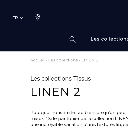
FR
Les collection
Accueil
›
Les collections
›
LINEN 2
Typ
Fami
Bamb
Dess
Les collections Tissus
Coto
LINEN 2
Elas
Inspi
Inspi
Pourquoi nous limiter au bien lorsqu’on peut v
mieux ? Si le pantonier de la collection LINEN
Laine
une incroyable variation d’unis texturés lin, c
Lin