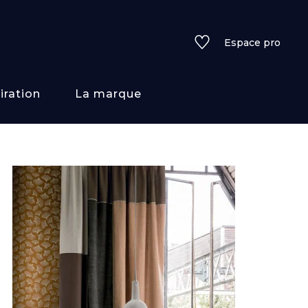
Espace pro
iration
La marque
rs
i/texture
f
uleurs