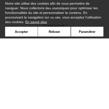
Notre site utilise des cookies afin de vous permettre de
Newsletter
naviguer. Nous collectons des statistiques pour optimiser les
fonctionnalités du site et personnaliser le contenu. En
Contact
poursuivant la navigation sur ce site, vous acceptez l'utilisation
des cookies.
En savoir plus
Où nous trouver ?
Accepter
Refuser
Paramétrer
Contract
Glossaire
Symbole
Presse
Cookies
Rejoignez-nous !