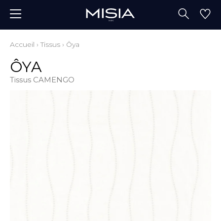
Accueil
›
Tissus
›
Ôya
ÔYA
Tissus CAMENGO