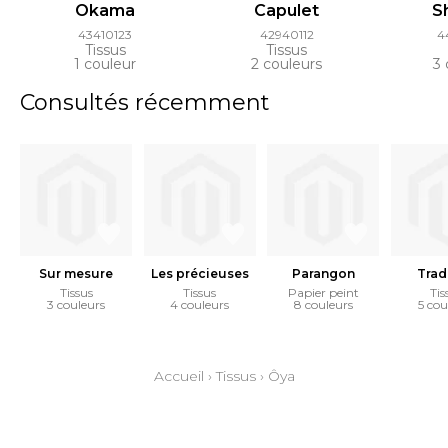
Okama
Capulet
S
43410123
42940112
4
Tissus
Tissus
1 couleur
2 couleurs
3 
Consultés récemment
Sur mesure
Les précieuses
Parangon
Trad
Tissus
Tissus
Papier peint
Tis
3 couleurs
4 couleurs
8 couleurs
5 cou
Accueil
›
Tissus
›
Ôya