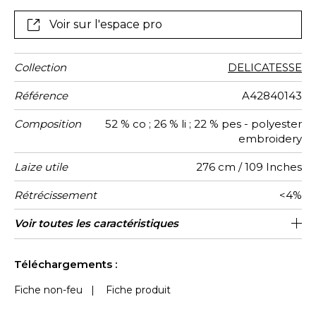
Voir sur l'espace pro
Collection
DELICATESSE
Référence
A42840143
Composition
52 % co ; 26 % li ; 22 % pes - polyester
embroidery
Laize utile
276 cm / 109 Inches
Rétrécissement
<4%
Sens
Poids g/m²
Performance
Usage
Entretien
Pays
Rapport
Rapport
Caractéristiques
Voir toutes les caractéristiques
46 cm / 18 Inches
24 cm / 9 Inches
aw - 0.15
De haut
Inde
150
Accoustique
d'origine
Horizontal
Vertical
Outdoor
Voir moins de caractéristiques
Téléchargements :
Fiche non-feu
|
Fiche produit