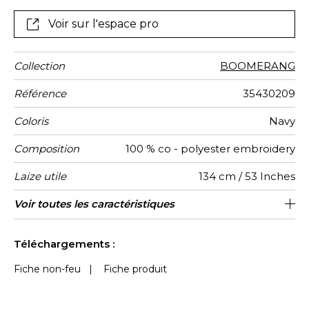
Voir sur l'espace pro
Collection
BOOMERANG
Référence
35430209
Coloris
Navy
Composition
100 % co - polyester embroidery
Laize utile
134 cm / 53 Inches
Rétrécissement
Raccord
Sens
Poids g/m²
Usage
Entretien
Pays
Rapport
Rapport
Voir toutes les caractéristiques
67 cm / 26 Inches
39 cm / 15 Inches
Raccord droit
De large
Inde
<2%
420
d'origine
Horizontal
Vertical
Voir moins de caractéristiques
Téléchargements :
Fiche non-feu
|
Fiche produit