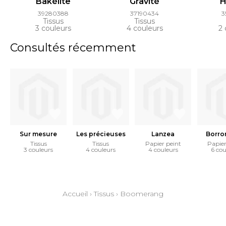
Bakélite
Gravité
H
39280388
37190434
3
Tissus
Tissus
3 couleurs
4 couleurs
2 
Consultés récemment
Sur mesure
Les précieuses
Lanzea
Borr
Tissus
Tissus
Papier peint
Papier
3 couleurs
4 couleurs
4 couleurs
6 cou
Accueil
›
Tissus
›
Boomerang