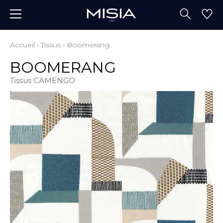
Accueil
›
Tissus
›
Boomerang
BOOMERANG
Tissus CAMENGO