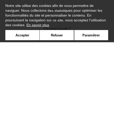
Notre site utilise des cookies afin de vous permettre de
Newsletter
naviguer. Nous collectons des statistiques pour optimiser les
fonctionnalités du site et personnaliser le contenu. En
Contact
poursuivant la navigation sur ce site, vous acceptez l'utilisation
des cookies.
En savoir plus
Où nous trouver ?
Accepter
Refuser
Paramétrer
Contract
Glossaire
Symbole
Presse
Cookies
Rejoignez-nous !