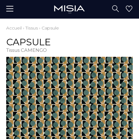
Accueil
›
Tissus
›
Capsule
CAPSULE
Tissus CAMENGO