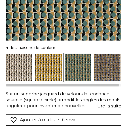
4 déclinaisons de couleur
Sur un superbe jacquard de velours la tendance
squircle (square / circle) arrondit les angles des motifs
anguleux pour inventer de nouvelles formes courbes
Lire la suite
et structurées. « CAPSULE » retravaille ici la
géométrie et les nuanciers selon un équilibre très
Ajouter à ma liste d'envie
réussi. Et vos fauteuils découvrent une nouvelle vie