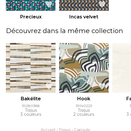
Precieux
Incas velvet
Découvrez dans la même collection
Bakélite
Hook
F
39280388
39140223
Tissus
Tissus
3 couleurs
2 couleurs
3 
Accueil
›
Tissus
›
Capsule