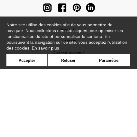
Notre site utilise des cookies afin de vous permettre de
Newsletter
naviguer. Nous collectons des statistiques pour optimiser les
fonctionnalités du site et personnaliser le contenu. En
Contact
poursuivant la navigation sur ce site, vous acceptez l'utilisation
des cookies.
En savoir plus
Où nous trouver ?
Accepter
Refuser
Paramétrer
Contract
Glossaire
Symbole
Presse
Cookies
Rejoignez-nous !