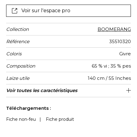
révélant une personnalité remarquable.
Voir sur l'espace pro
Collection
BOOMERANG
Référence
35510320
Coloris
Givre
Composition
65 % vi ; 35 % pes
Laize utile
140 cm / 55 Inches
Raccord
Test
Usage
Wyzenbeek
Sens
Poids g/m²
Usage
Entretien
Pays
Rapport
Rapport
Voir toutes les caractéristiques
Siège à usage classique : 20.000 à
7 cm / 3 Inches
7 cm / 3 Inches
Raccord droit
Belgique
De large
30000
20000
600
Martindale
martindale
d'origine
Horizontal
Vertical
40.000 cycles (Martindale) et/ou 15,000
Voir moins de caractéristiques
à 30,000 doubles rubs (Wyzenbeek)
Téléchargements :
Fiche non-feu
|
Fiche produit