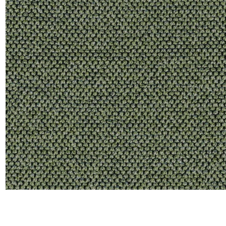
Moda
Polye
Satin
Soie
Velou