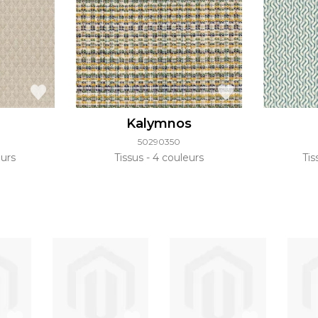
Kalymnos
50290350
urs
Tissus
4 couleurs
Ti