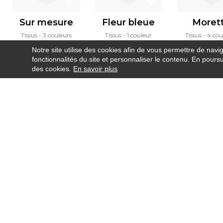
Sur mesure
Fleur bleue
Moret
Tissus
3 couleurs
Tissus
1 couleur
Tissus
4 cou
Notre site utilise des cookies afin de vous permettre de navi
fonctionnalités du site et personnaliser le contenu. En poursui
des cookies.
En savoir plus
Newsletter
Contact