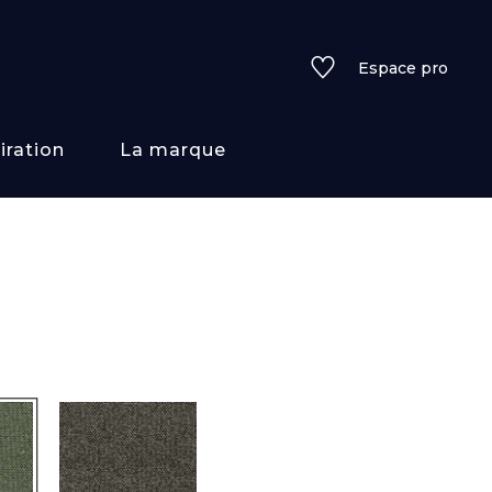
Espace pro
iration
La marque
rs
i/texture
f
uleurs