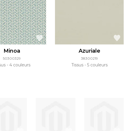
Minoa
Azuriale
50300329
38300219
ssus
4 couleurs
Tissus
5 couleurs