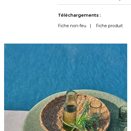
martindale
Accoustique
Outdoor
Voir moins de caractéristiques
Téléchargements :
Fiche non-feu
|
Fiche produit