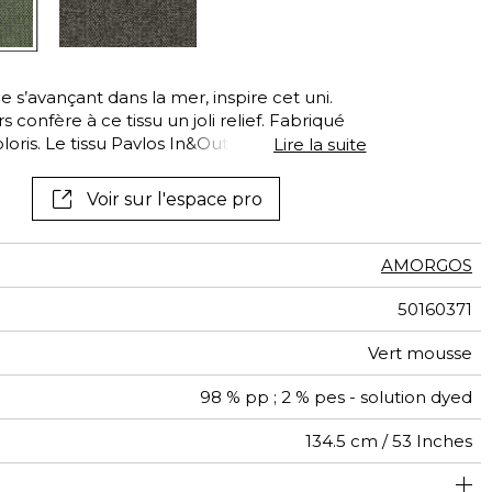
Voir tous les tissus
Voir tous les
revêtements muraux
 s’avançant dans la mer, inspire cet uni.
 confère à ce tissu un joli relief. Fabriqué
oloris. Le tissu Pavlos In&Outdoor allie
Lire la suite
t conçu pour s’adapter à tous les
s comme extérieurs, et convient en
Voir sur l'espace pro
l est très résistant, facile à entretenir, sèche
n de fils « solution dyed », ses couleurs
 l’eau chlorée et à l’eau de mer. Les fils en
AMORGOS
t tissé sont fabriqués dans un véritable souci
t sont entièrement recyclables
50160371
Vert mousse
98 % pp ; 2 % pes - solution dyed
134.5 cm / 53 Inches
sage classique : 20.000 à 40.000 cycles (Martindale) et/ou
Séchage rapide
Raccord droit
De large
aw - 0.15
30000
50000
Italie
<3%
580