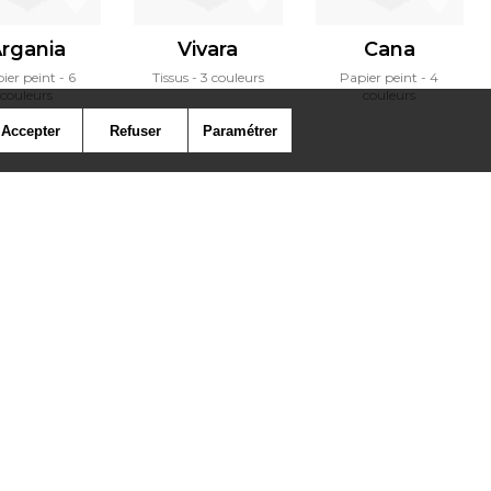
rgania
Vivara
Cana
ier peint
6
Tissus
3 couleurs
Papier peint
4
couleurs
couleurs
Accepter
Refuser
Paramétrer
ymbole
Presse
Cookies