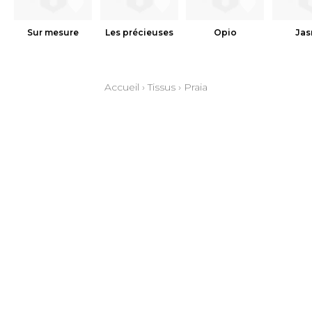
Sur mesure
Les précieuses
Opio
Jas
Accueil
›
Tissus
›
Praia