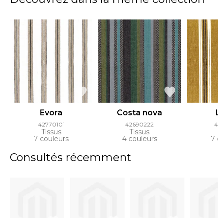
Evora
Costa nova
42770101
42690222
4
Tissus
Tissus
7 couleurs
4 couleurs
7 
Consultés récemment