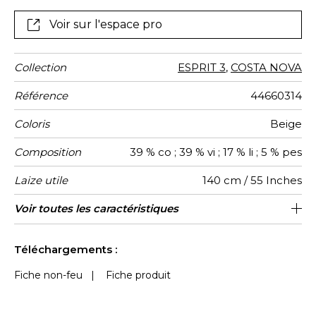
son armure un petit motif chevron.
Voir sur l'espace pro
Collection
ESPRIT 3
,
COSTA NOVA
Référence
44660314
Coloris
Beige
Composition
39 % co ; 39 % vi ; 17 % li ; 5 % pes
Laize utile
140 cm / 55 Inches
Raccord
Test
Usage
Wyzenbeek
Sens
Poids g/m²
Usage
Entretien
Pays
Voir toutes les caractéristiques
Siège à usage classique : 20.000 à
Raccord libre
De large
80000
30000
Italie
386
Martindale
martindale
d'origine
40.000 cycles (Martindale) et/ou 15,000
Voir moins de caractéristiques
à 30,000 doubles rubs (Wyzenbeek)
Téléchargements :
Fiche non-feu
|
Fiche produit