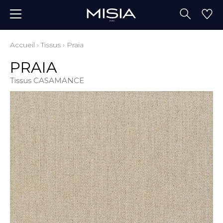
Accueil
›
Tissus
›
Praia
PRAIA
Tissus CASAMANCE