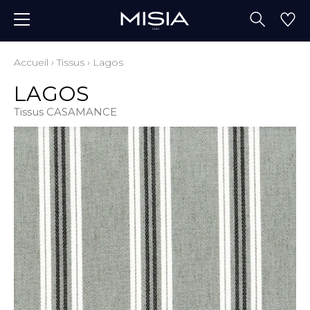
Accueil
›
Tissus
›
Lagos
LAGOS
Tissus CASAMANCE