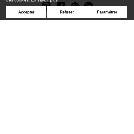
des cookies.
En savoir plus
Accepter
Refuser
Paramétrer
Newsletter
Contact
Où nous trouver ?
Contract
Glossaire
Symbole
Presse
Cookies
Rejoignez-nous !