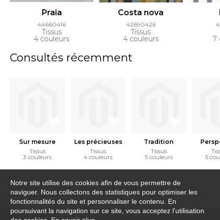
Praia
Costa nova
44660416
42690426
4
Tissus
Tissus
4 couleurs
4 couleurs
7 
Consultés récemment
Sur mesure
Les précieuses
Tradition
Persp
Tissus
Tissus
Tissus
Tis
3 couleurs
4 couleurs
5 couleurs
5 cou
Notre site utilise des cookies afin de vous permettre de
Accueil
›
Tissus
›
Lagos
naviguer. Nous collectons des statistiques pour optimiser les
fonctionnalités du site et personnaliser le contenu. En
poursuivant la navigation sur ce site, vous acceptez l'utilisation