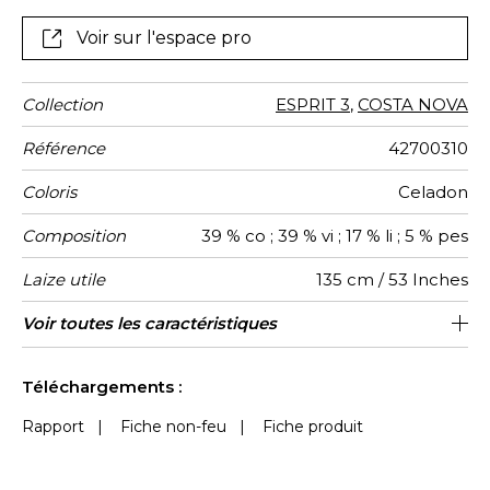
blanc.
Voir sur l'espace pro
Collection
ESPRIT 3
,
COSTA NOVA
Référence
42700310
Coloris
Celadon
Composition
39 % co ; 39 % vi ; 17 % li ; 5 % pes
Laize utile
135 cm / 53 Inches
Raccord
Test
Usage
Wyzenbeek
Sens
Poids g/m²
Usage
Entretien
Pays
Rapport
Voir toutes les caractéristiques
Siège à usage classique : 20.000 à
9 cm / 4 Inches
Raccord libre
De large
80000
30000
Italie
386
Martindale
martindale
d'origine
Horizontal
40.000 cycles (Martindale) et/ou 15,000
Voir moins de caractéristiques
à 30,000 doubles rubs (Wyzenbeek)
Téléchargements :
Rapport
|
Fiche non-feu
|
Fiche produit