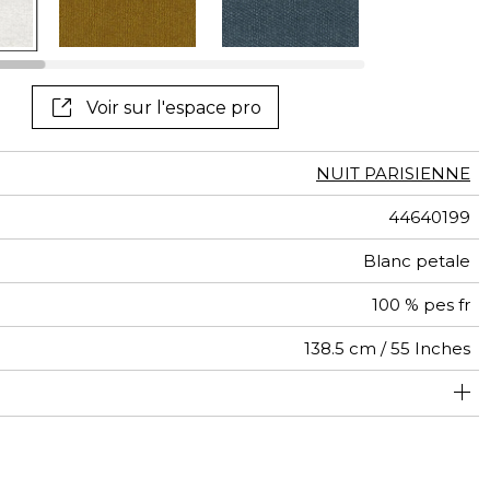
Voir tous les tissus
Voir tous les
revêtements muraux
Voir sur l'espace pro
NUIT PARISIENNE
44640199
Blanc petale
100 % pes fr
138.5 cm / 55 Inches
usage intensif : >40,000 cycles (Martindale) et/ou >30,000
Raccord libre
De large
50000
60000
Inde
<3%
401
doubles rubs (Wyzenbeek)