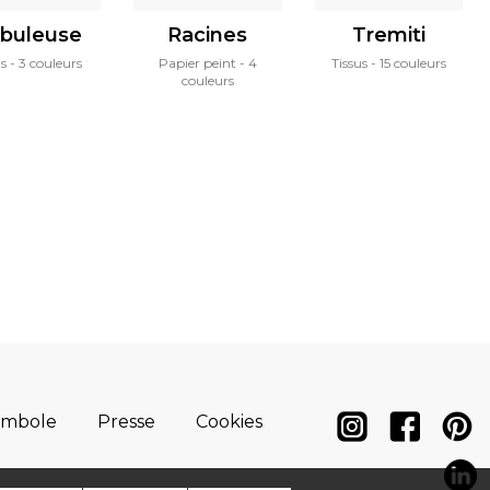
buleuse
Racines
Tremiti
us
3 couleurs
Papier peint
4
Tissus
15 couleurs
couleurs
ymbole
Presse
Cookies