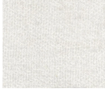
Moda
Polye
Satin
Soie
Velou