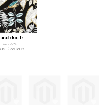
rand duc fr
43900273
ssus
2 couleurs