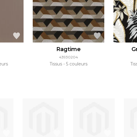
Ragtime
G
43930204
eurs
Tissus
5 couleurs
Ti