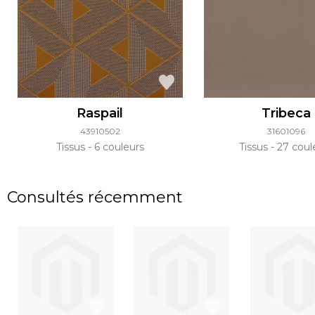
Raspail
Tribeca
43910502
31601096
Tissus
6 couleurs
Tissus
27 coul
Consultés récemment