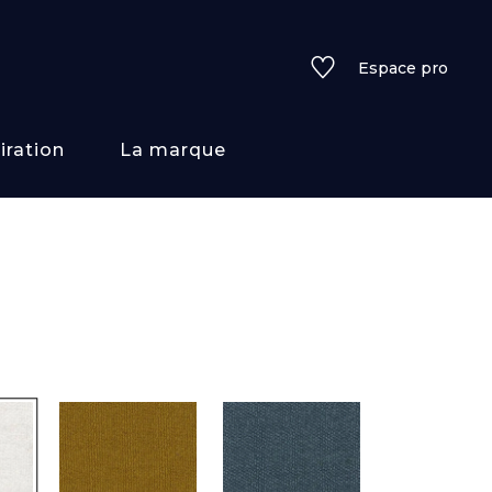
Espace pro
iration
La marque
rs
i/texture
f
uleurs