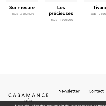
Sur mesure
Les
Tivan
précieuses
Tissus
3 couleurs
Tissus
2 cou
Tissus
4 couleurs
Newsletter
Contact
Notre site utilise des cookies afin de vous permettre de navi