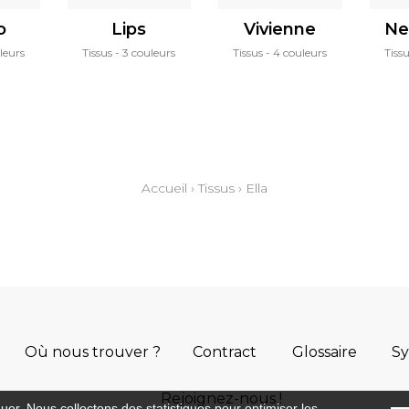
o
Lips
Vivienne
Ne
leurs
Tissus
3 couleurs
Tissus
4 couleurs
Tiss
Accueil
›
Tissus
›
Ella
Où nous trouver ?
Contract
Glossaire
S
Rejoignez-nous !
guer. Nous collectons des statistiques pour optimiser les