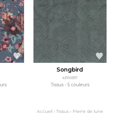
e
Songbird
43110517
urs
Tissus
5 couleurs
Accueil
›
Tissus
›
Pierre de lune