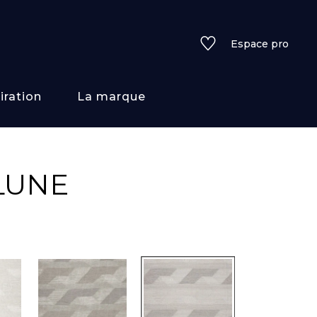
Espace pro
iration
La marque
rs
LUNE
i/texture
f
uleurs