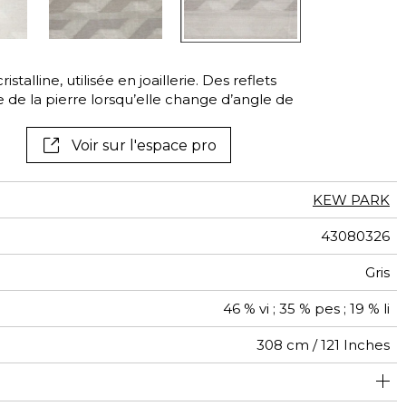
Voir tous les tissus
Voir tous les
revêtements muraux
stalline, utilisée en joaillerie. Des reflets
e de la pierre lorsqu’elle change d’angle de
Voir sur l'espace pro
KEW PARK
43080326
Gris
46 % vi ; 35 % pes ; 19 % li
308 cm / 121 Inches
20 cm / 8 Inches
20 cm / 8 Inches
Raccord droit
Allemagne
De large
<2%
110