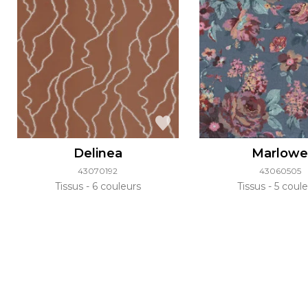
Delinea
Marlow
43070192
43060505
Tissus
6 couleurs
Tissus
5 coule