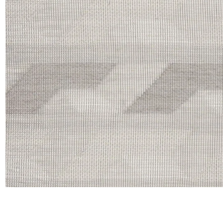
Moda
Polye
Satin
Soie
Velou