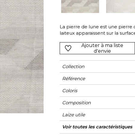
l
Orange
Noir
ster
Rouge
Orange
La pierre de lune est une pierre cri
Vert
Rose
laiteux apparaissent sur la surfac
Rouge
Ajouter à ma liste
rs
Vert
d'envie
Violet
Collection
Référence
Coloris
Composition
Laize utile
Rétrécissement
Raccord
Sens
Poids g/m²
Usage
Entretien
Pays d'origine
Rapport Horizontal
Rapport Vertical
Voir toutes les caractéristiques