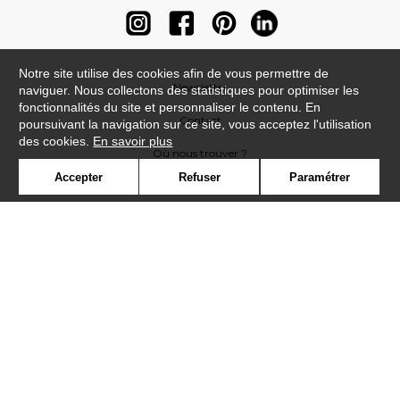
Notre site utilise des cookies afin de vous permettre de
Newsletter
naviguer. Nous collectons des statistiques pour optimiser les
fonctionnalités du site et personnaliser le contenu. En
Contact
poursuivant la navigation sur ce site, vous acceptez l'utilisation
des cookies.
En savoir plus
Où nous trouver ?
Accepter
Refuser
Paramétrer
Contract
Glossaire
Symbole
Presse
Cookies
Rejoignez-nous !