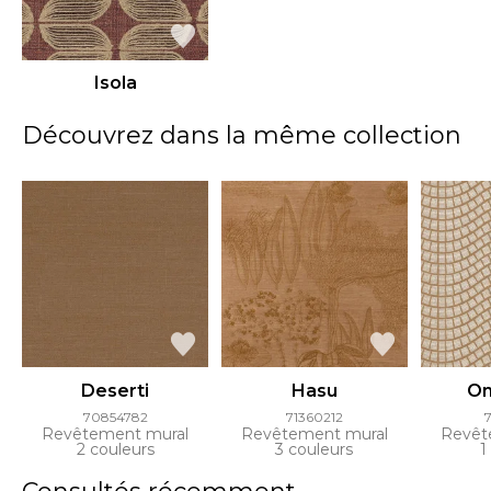
Isola
Découvrez dans la même collection
Deserti
Hasu
On
70854782
71360212
Revêtement mural
Revêtement mural
Revêt
2 couleurs
3 couleurs
1