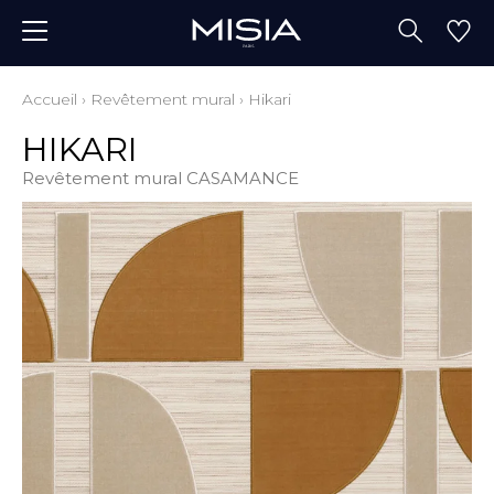
Accueil
›
Revêtement mural
›
Hikari
HIKARI
Revêtement mural CASAMANCE