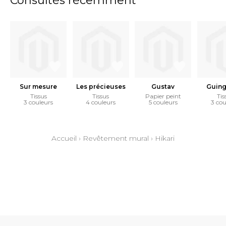
Consultés récemment
Sur mesure
Les précieuses
Gustav
Guing
Tissus
Tissus
Papier peint
Tis
3 couleurs
4 couleurs
5 couleurs
3 cou
Accueil
›
Revêtement mural
›
Hikari