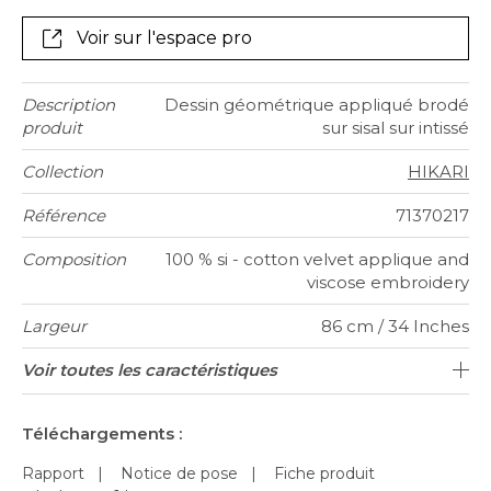
stylistes, cet all-over géométrique associe des velours
découpés à une base sisal ; ils seront ensuite
Voir sur l'espace pro
rebrodés pour souligner la beauté de leurs formes.
Le contraste des matières assure à HIKARI un visuel
inédit pour une présence unique. HIKARI est
Description
Dessin géométrique appliqué brodé
proposé en trois coloris associés : noir et taupe, beige
produit
sur sisal sur intissé
et ocre, beige et kaki.
Collection
HIKARI
Référence
71370217
Composition
100 % si - cotton velvet applique and
viscose embroidery
Largeur
86 cm / 34 Inches
Hauteur
Poids g/m²
Entretien
Pose colle
Dépose
Norme COV
ASTME84
Norme
Pays
Voir toutes les caractéristiques
Vendu au rouleau de 7.2m
Encollage du mur
Arrachage à sec
Epongeable
D-s1, d0
Class B
Inde
622
A+
euroclass
d'origine
Voir moins de caractéristiques
Téléchargements :
Rapport
|
Notice de pose
|
Fiche produit