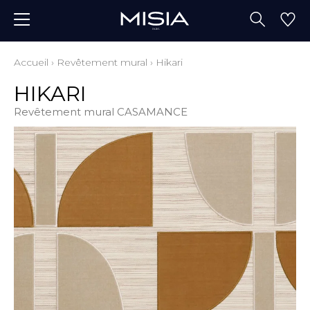
Accueil
›
Revêtement mural
›
Hikari
HIKARI
Revêtement mural CASAMANCE