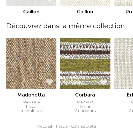
Gaillon
Gaillon
Pro
Découvrez dans la même collection
Madonetta
Corbara
Er
M420904
M423102
Tissus
Tissus
4 couleurs
2 couleurs
2 
Accueil
›
Tissus
›
Cala secreta