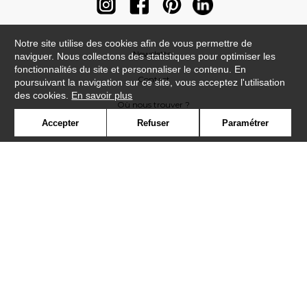
Notre site utilise des cookies afin de vous permettre de
Newsletter
naviguer. Nous collectons des statistiques pour optimiser les
fonctionnalités du site et personnaliser le contenu. En
Contact
poursuivant la navigation sur ce site, vous acceptez l'utilisation
des cookies.
En savoir plus
Où nous trouver ?
Accepter
Refuser
Paramétrer
Contract
Glossaire
Symbole
Presse
Cookies
Rejoignez-nous !