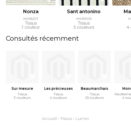
Nonza
Sant antonino
Ma
M416201
M419905
M
Tissus
Tissus
1 couleur
5 couleurs
4 
Consultés récemment
Sur mesure
Les précieuses
Beaumarchais
Mon
Tissus
Tissus
Tissus
Revêteme
3 couleurs
4 couleurs
25 couleurs
4 cou
Accueil
›
Tissus
›
Lumio