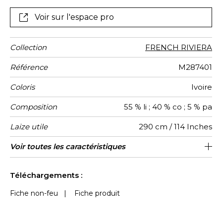
irrégulières stries horizontales. Avec sa texture
délicate et aérienne laissant passer la lumière, ce
Voir sur l'espace pro
voile se prêtera idéalement à la confection de sous-
rideaux, pour encadrer une fenêtre avec poésie."
Collection
FRENCH RIVIERA
Référence
M287401
Coloris
Ivoire
Composition
55 % li ; 40 % co ; 5 % pa
Laize utile
290 cm / 114 Inches
Raccord
Sens
Poids g/m²
Performance
Usage
Entretien
Pays
Rapport
Caractéristiques
Voir toutes les caractéristiques
6 cm / 2 Inches
Raccord droit
Belgique
De large
aw - 0.15
240
Accoustique
d'origine
Vertical
Outdoor
Voir moins de caractéristiques
Téléchargements :
Fiche non-feu
|
Fiche produit