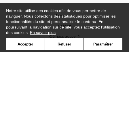
Notre site utilise des cookies afin de vous permettre de
Newsletter
naviguer. Nous collectons des statistiques pour optimiser les
fonctionnalités du site et personnaliser le contenu. En
Contact
poursuivant la navigation sur ce site, vous acceptez l'utilisation
des cookies.
En savoir plus
Où nous trouver ?
Accepter
Refuser
Paramétrer
Contract
Glossaire
Symbole
Presse
Cookies
Rejoignez-nous !