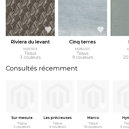
Riviera du levant
Cinq terres
M291103
M284101
Tissus
Tissus
3 couleurs
9 couleurs
20
Consultés récemment
Sur mesure
Les précieuses
Marco
Hy
Tissus
Tissus
Tissus
Tis
3 couleurs
4 couleurs
16 couleurs
5 cou