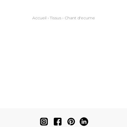
Accueil
›
Tissus
›
Chant d'ecume