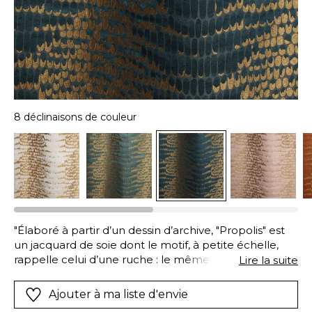
8 déclinaisons de couleur
"Élaboré à partir d’un dessin d’archive, "Propolis" est
un jacquard de soie dont le motif, à petite échelle,
rappelle celui d’une ruche : le même fil d’or torsadé,
Lire la suite
dirait-on, s’est déposé délicatement dans les alvéoles
de chacun des huit coloris. En chaîne, le satin de soie
Ajouter à ma liste d'envie
apporte beaucoup d’éclat, en jouant d’effets mats et