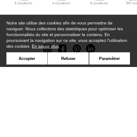
3 couleurs
4 couleurs
6 couleurs
89 co
Notre site utilise des cookies afin de vous permettre de
Accueil
›
Tissus
›
Propolis
naviguer. Nous collectons des statistiques pour optimiser les
fonctionnalités du site et personnaliser le contenu. En
poursuivant la navigation sur ce site, vous acceptez l'utilisation
des cookies.
En savoir plus
Accepter
Refuser
Paramétrer
Newsletter
Contact
Où nous trouver ?
Contract
Glossaire
Symbole