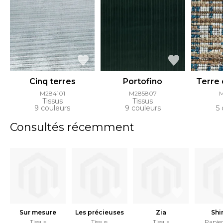
Cinq terres
Portofino
Terre 
M284101
M285807
Tissus
Tissus
9 couleurs
9 couleurs
5 
Consultés récemment
Sur mesure
Les précieuses
Zia
Shi
Tissus
Tissus
Tissus
Papier