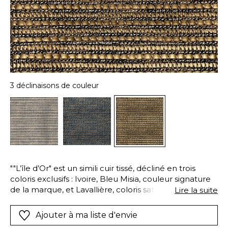
3 déclinaisons de couleur
""L’île d’Or" est un simili cuir tissé, décliné en trois
coloris exclusifs : Ivoire, Bleu Misia, couleur signature
de la marque, et Lavallière, coloris satiné au rendu
Lire la suite
très luxueux. L’armure marie invariablement le
même fil mouliné noir et blanc avec un fil ocre guipé
Ajouter à ma liste d'envie
et irrégulier : c’est ce qui procure à "L’île d’Or" tout