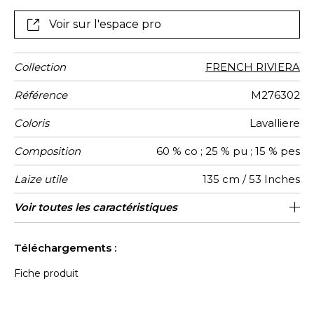
son relief et sa profondeur de teintes. Cette texture
fantaisie se prêtera idéalement à la confection de
Voir sur l'espace pro
sièges à usage classique, de coussins et autres
accessoires décoratifs."
Collection
FRENCH RIVIERA
Référence
M276302
Coloris
Lavalliere
Composition
60 % co ; 25 % pu ; 15 % pes
Laize utile
135 cm / 53 Inches
Sens
Poids g/m²
Performance
Usage
Entretien
Pays
Voir toutes les caractéristiques
De large
aw - 0.15
Italie
860
Accoustique
d'origine
Voir moins de caractéristiques
Téléchargements :
Fiche produit