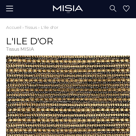
Accueil
›
Tissus
›
L'ile d'or
L'ILE D'OR
Tissus MISIA