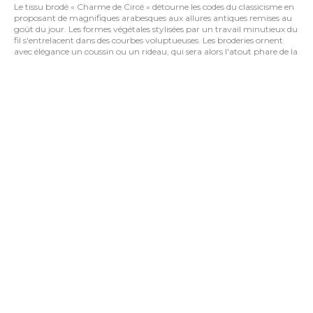
Le tissu brodé « Charme de Circé » détourne les codes du classicisme en
proposant de magnifiques arabesques aux allures antiques remises au
goût du jour. Les formes végétales stylisées par un travail minutieux du
fil s'entrelacent dans des courbes voluptueuses. Les broderies ornent
avec élégance un coussin ou un rideau, qui sera alors l'atout phare de la
décoration intérieure de votre pièce. Sublimez simplement un living,
une chambre ou toute pièce à vivre avec un tissu brodé « Charme de
Circé ».