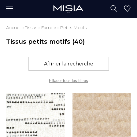
Accueil
›
Tissus
›
Famille
›
Petits Motifs
Tissus petits motifs
(40)
Affiner la recherche
Effacer tous les filtres