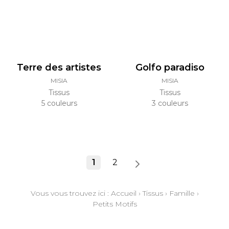
Terre des artistes
Golfo paradiso
MISIA
MISIA
Tissus
Tissus
5 couleurs
3 couleurs
1
2
Vous vous trouvez ici :
Accueil
›
Tissus
›
Famille
›
Petits Motifs