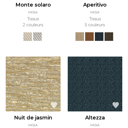
Monte solaro
Aperitivo
MISIA
MISIA
Tissus
Tissus
2 couleurs
5 couleurs
Nuit de jasmin
Altezza
MISIA
MISIA