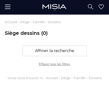
Accueil
›
Siège
›
Famille
›
Dessins
Siège dessins
(0)
Affiner la recherche
Effacer tous les filtres
Vous vous trouvez ici :
Accueil
›
Siège
›
Famille
›
Dessins