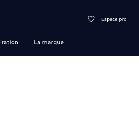
Espace pro
iration
La marque
rs
i/texture
f
uleurs