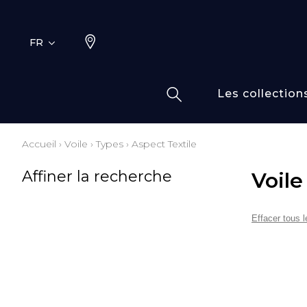
FR
Les collection
Accueil
›
Voile
›
Types
›
Aspect Textile
Typ
Fami
Affiner la recherche
Voile
Bamb
Dess
Coto
Effacer tous le
Elas
Inspi
Inspi
Laine
Lin