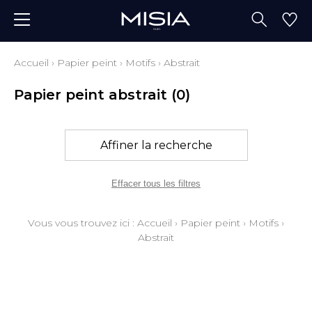
Accueil
›
Papier peint
›
Motifs
›
Abstrait
Papier peint abstrait
(0)
Affiner la recherche
Effacer tous les filtres
Vous vous trouvez ici :
Accueil
›
Papier peint
›
Motifs
›
Abstrait