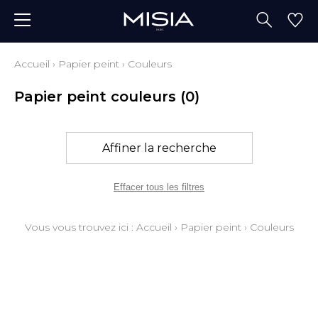
Accueil
›
Papier peint
›
Couleurs
Papier peint couleurs
(0)
Affiner la recherche
Effacer tous les filtres
Vous vous trouvez ici :
Accueil
›
Papier peint
›
Couleurs