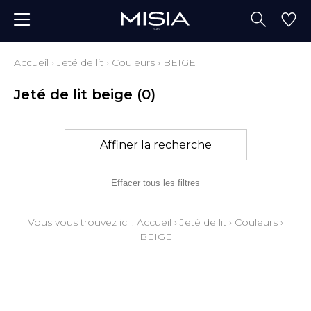
Accueil
›
Jeté de lit
›
Couleurs
›
BEIGE
Jeté de lit beige
(0)
Affiner la recherche
Effacer tous les filtres
Vous vous trouvez ici :
Accueil
›
Jeté de lit
›
Couleurs
›
BEIGE