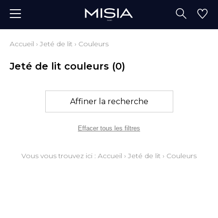
Accueil
›
Jeté de lit
›
Couleurs
Jeté de lit couleurs
(0)
Affiner la recherche
Effacer tous les filtres
Vous vous trouvez ici :
Accueil
›
Jeté de lit
›
Couleurs