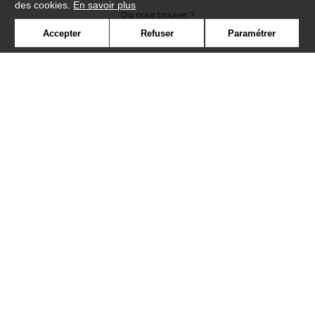
des cookies.
En savoir plus
Où nous trouver ?
Accepter
Refuser
Paramétrer
Contract
Glossaire
Symbole
Presse
Cookies
Rejoignez-nous !
©Misia2019
Confidentialité
Mentions légales