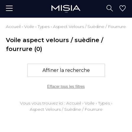
Accueil
›
Voile
›
Types
›
Aspect Velours / Suèdine / Fourrure
Voile aspect velours / suèdine /
fourrure
(0)
Affiner la recherche
Effacer tous les filtres
Vous vous trouvez ici :
Accueil
›
Voile
›
Types
›
Aspect Velours / Suèdine / Fourrure