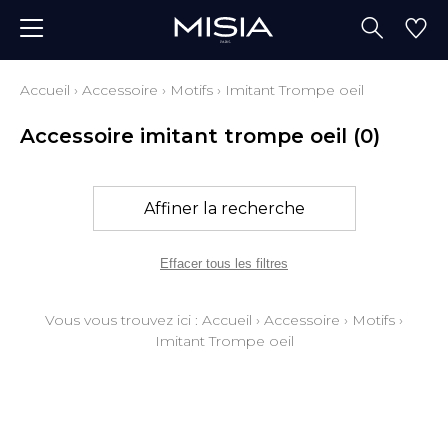
Accueil
›
Accessoire
›
Motifs
›
Imitant Trompe oeil
Accessoire imitant trompe oeil
(0)
Affiner la recherche
Effacer tous les filtres
Vous vous trouvez ici :
Accueil
›
Accessoire
›
Motifs
›
Imitant Trompe oeil