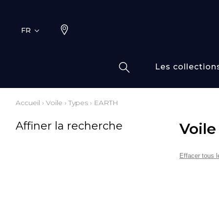
FR
Les collection
Accueil
›
Voile
›
Types
›
EARTH
Typ
Fami
Affiner la recherche
Voile
Bamb
Dess
Coto
Effacer tous le
Elas
Inspi
Inspi
Laine
Lin