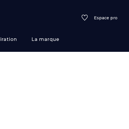
Espace pro
iration
La marque
rs
i/texture
f
uleurs