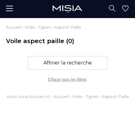
Accueil
›
Voile
›
Types
›
Aspect Paille
Voile aspect paille
(0)
Affiner la recherche
Effacer tous les filtres
Vous vous trouvez ici :
Accueil
›
Voile
›
Types
›
Aspect Paille